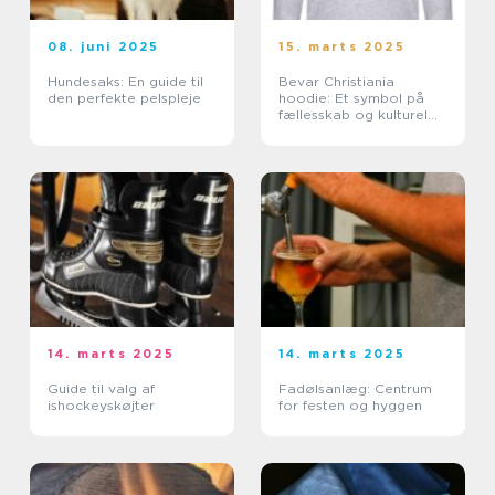
08. juni 2025
15. marts 2025
Hundesaks: En guide til
Bevar Christiania
den perfekte pelspleje
hoodie: Et symbol på
fællesskab og kulturel
bevidsthed
14. marts 2025
14. marts 2025
Guide til valg af
Fadølsanlæg: Centrum
ishockeyskøjter
for festen og hyggen