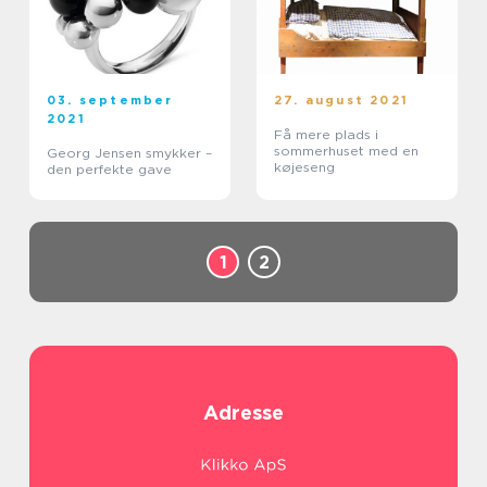
03. september
27. august 2021
2021
Få mere plads i
sommerhuset med en
Georg Jensen smykker –
køjeseng
den perfekte gave
1
2
Adresse