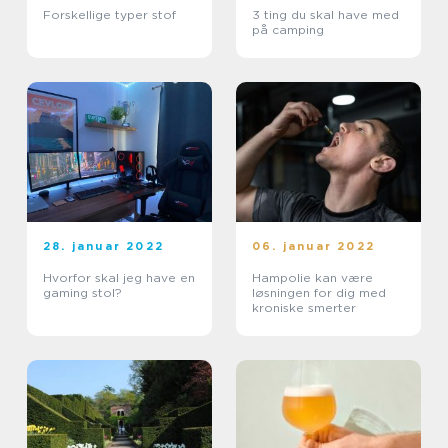
Forskellige typer stof
3 ting du skal have med
på camping
28. januar 2022
06. januar 2022
Hvorfor skal jeg have en
Hampolie kan være
gaming stol?
løsningen for dig med
kroniske smerter