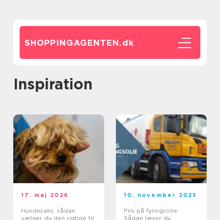
SHOPPINGAGENTEN.
dk
inspiration
17. maj 2026
10. november 2025
Hundesaks: sådan
Pris på fyringsolie:
vælger du den rigtige til
Sådan læser du