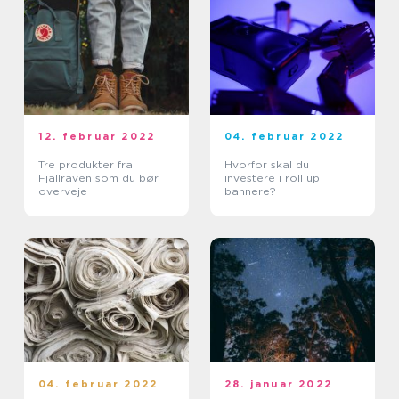
12. februar 2022
04. februar 2022
Tre produkter fra
Hvorfor skal du
Fjällräven som du bør
investere i roll up
overveje
bannere?
04. februar 2022
28. januar 2022