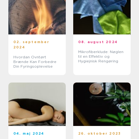
02. september
08. august 2024
2024
Mikrofiberklude: Nøglen
til en Effektiv og
Hvordan Ovntørt
Hygiejnisk Rengøring
Brænde Kan Forbedre
Din Fyringsoplevelse
04. maj 2024
26. oktober 2023