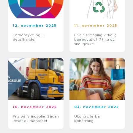
12. november 2025
11. november 2025
Farvepsykologi i
Er din shopping virkelig
detailhandel
bæredygtig? 7 ting du
skal tjekke
10. november 2025
03. november 2025
Pris på fyringsolie: Sådan
Ukontrollerbar
læser du markedet
købetrang