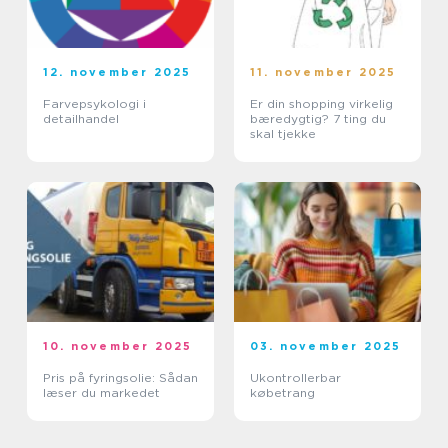
12. november 2025
11. november 2025
Farvepsykologi i
Er din shopping virkelig
detailhandel
bæredygtig? 7 ting du
skal tjekke
10. november 2025
03. november 2025
Pris på fyringsolie: Sådan
Ukontrollerbar
læser du markedet
købetrang