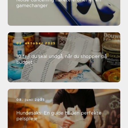
gamechanger
02. oktober 2025
10 fejl du skal undgå, når du shopper på
budget
08. juni 2025
Hundesaks: En guide til den perfekte
pelspleje