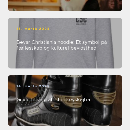
15. marts 2025
Bevar Christiania hoodie: Et symbol på
fællesskab og kulturel bevidsthed
14. marts 2025
Guide til valg af ishockeyskøjter