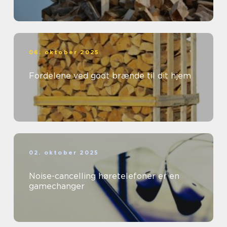
06. oktober 2025
Fordelene ved godt brænde til dit hjem
02. oktober 2025
Noise-cancelling høretelefoner er en
gamechanger