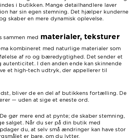
r findes i butikken. Mange detailhandlere laver
tion har sin egen stemning. Det hjælper kunderne
t og skaber en mere dynamisk oplevelse.
materialer, teksturer
kes sammen med
tema kombineret med naturlige materialer som
 følelse af ro og bæredygtighed. Det sender et
 autenticitet. I den anden ende kan skinnende
ve et high-tech udtryk, der appellerer til
dst, bliver de en del af butikkens fortælling. De
rerer — uden at sige et eneste ord.
 De gør mere end at pynte; de skaber stemning,
e salget. Når du ser på din butik med
opdager du, at selv små ændringer kan have stor
rgsmålet er bare, om du lytter.