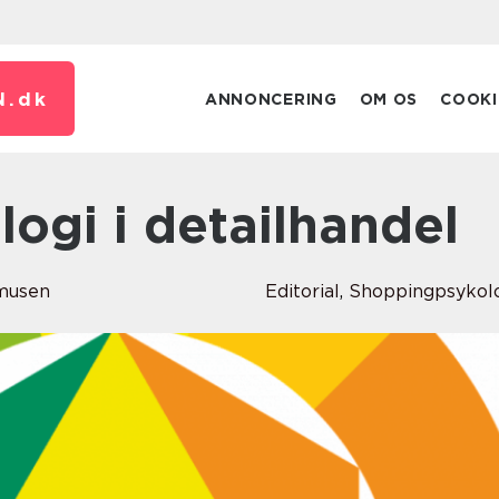
N.
dk
ANNONCERING
OM OS
COOKI
logi i detailhandel
musen
Editorial
,
Shoppingpsykol