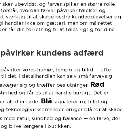
ker ubevidst, og farver spiller en større rolle,
 forstår, hvordan farver påvirker følelser og
rkt værktøj til at skabe bedre kundeoplevelser og
gi handler ikke om gætteri, men om målrettet
der får din forretning til at føles rigtig for dine
 påvirker kundens adfærd
e påvirker vores humør, tempo og tillid — ofte
il det. I detailhandlen kan selv små farvevalg
Rød
væger sig og træffer beslutninger.
ighed og får os til at handle hurtigt. Det er
Blå
en altid er røde.
signalerer ro, tillid og
 og teknologivirksomheder bruger blå for at skabe
s med natur, sundhed og balance — en farve, der
f og blive længere i butikken.