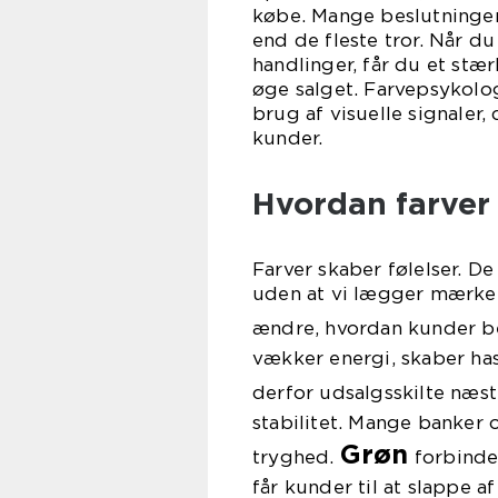
købe. Mange beslutninger s
end de fleste tror. Når du
handlinger, får du et stæ
øge salget. Farvepsykolo
brug af visuelle signaler, 
kunder.
Hvordan farver
Farver skaber følelser. D
uden at vi lægger mærke t
ændre, hvordan kunder be
vækker energi, skaber hast
derfor udsalgsskilte næst
stabilitet. Mange banker
Grøn
tryghed.
forbinde
får kunder til at slappe a