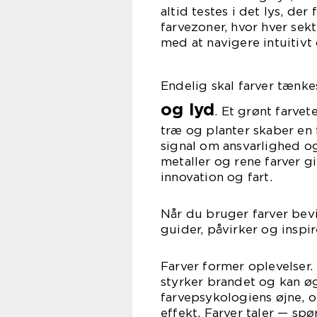
altid testes i det lys, de
farvezoner, hvor hver sek
med at navigere intuitiv
Endelig skal farver tæn
og lyd
. Et grønt farve
træ og planter skaber en
signal om ansvarlighed og
metaller og rene farver gi
innovation og fart.
Når du bruger farver bevi
guider, påvirker og inspi
Farver former oplevelser.
styrker brandet og kan øg
farvepsykologiens øjne, 
effekt. Farver taler — spø