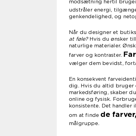
modsætning hertil bruge
udstråler energi, tilgæng
genkendelighed, og netop 
Når du designer et butik
at føle?
Hvis du ønsker ti
naturlige materialer. Øns
Fa
farver og kontraster.
vælger dem bevidst, fortæ
En konsekvent farveident
dig. Hvis du altid bruger
markedsføring, skaber d
online og fysisk. Forbrug
konsistente. Det handler
de farver
om at finde
målgruppe.