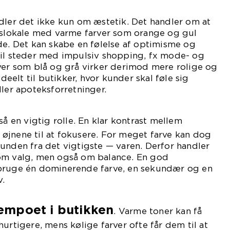
dler det ikke kun om æstetik. Det handler om at
ikslokale med varme farver som orange og gul
de. Det kan skabe en følelse af optimisme og
til steder med impulsiv shopping, fx mode- og
ver som blå og grå virker derimod mere rolige og
ideelt til butikker, hvor kunder skal føle sig
ller apoteksforretninger.
så en vigtig rolle. En klar kontrast mellem
øjnene til at fokusere. For meget farve kan dog
unden fra det vigtigste — varen. Derfor handler
om valg, men også om balance. En god
bruge én dominerende farve, en sekundær og en
v.
empoet i butikken
. Varme toner kan få
urtigere, mens kølige farver ofte får dem til at