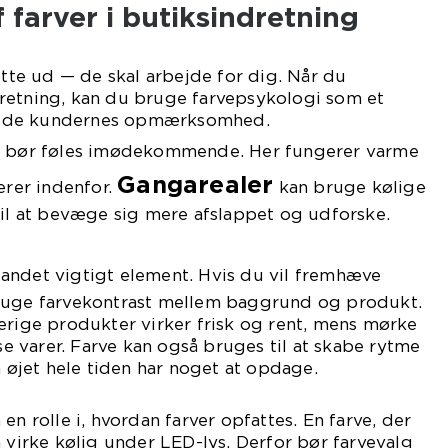
 farver i butiksindretning
otte ud — de skal arbejde for dig. Når du
retning, kan du bruge farvepsykologi som et
t lede kundernes opmærksomhed.
bør føles imødekommende. Her fungerer varme
Gangarealer
erer indenfor.
kan bruge kølige
til at bevæge sig mere afslappet og udforske.
 andet vigtigt element. Hvis du vil fremhæve
ruge farvekontrast mellem baggrund og produkt.
erige produkter virker frisk og rent, mens mørke
 varer. Farve kan også bruges til at skabe rytme
å øjet hele tiden har noget at opdage.
en rolle i, hvordan farver opfattes. En farve, der
n virke kølig under LED-lys. Derfor bør farvevalg