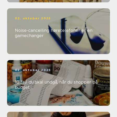
02. oktober 2025
Noise-cancelling høretelefoner er en
gamechanger
02. oktober 2025
10 fejl du skal undgå, når du shopper på
budget