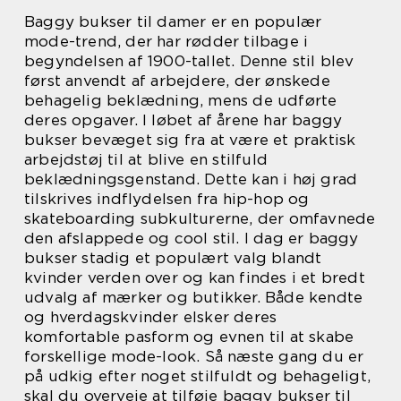
Baggy bukser til damer er en populær
mode-trend, der har rødder tilbage i
begyndelsen af 1900-tallet. Denne stil blev
først anvendt af arbejdere, der ønskede
behagelig beklædning, mens de udførte
deres opgaver. I løbet af årene har baggy
bukser bevæget sig fra at være et praktisk
arbejdstøj til at blive en stilfuld
beklædningsgenstand. Dette kan i høj grad
tilskrives indflydelsen fra hip-hop og
skateboarding subkulturerne, der omfavnede
den afslappede og cool stil. I dag er baggy
bukser stadig et populært valg blandt
kvinder verden over og kan findes i et bredt
udvalg af mærker og butikker. Både kendte
og hverdagskvinder elsker deres
komfortable pasform og evnen til at skabe
forskellige mode-look. Så næste gang du er
på udkig efter noget stilfuldt og behageligt,
skal du overveje at tilføje baggy bukser til