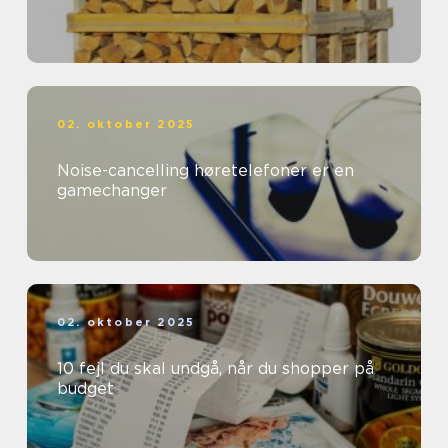
02. oktober 2025
Noise-cancelling høretelefoner er en
gamechanger
02. oktober 2025
10 fejl du skal undgå, når du shopper på
budget