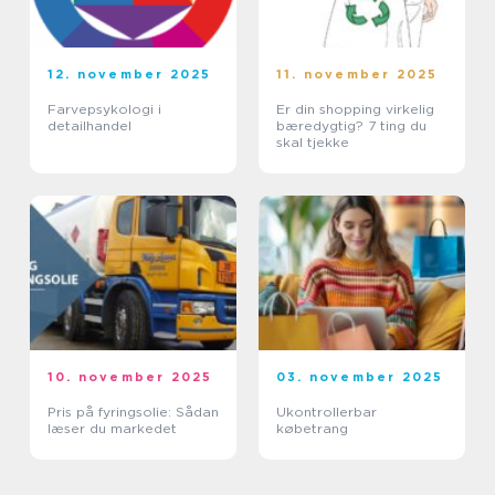
12. november 2025
11. november 2025
Farvepsykologi i
Er din shopping virkelig
detailhandel
bæredygtig? 7 ting du
skal tjekke
10. november 2025
03. november 2025
Pris på fyringsolie: Sådan
Ukontrollerbar
læser du markedet
købetrang