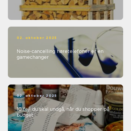
02. oktober 2025
Noise-cancelling høretelefoner er en
gamechanger
02. oktober 2025
10 fejl du skal undgå, når du shopper på
budget