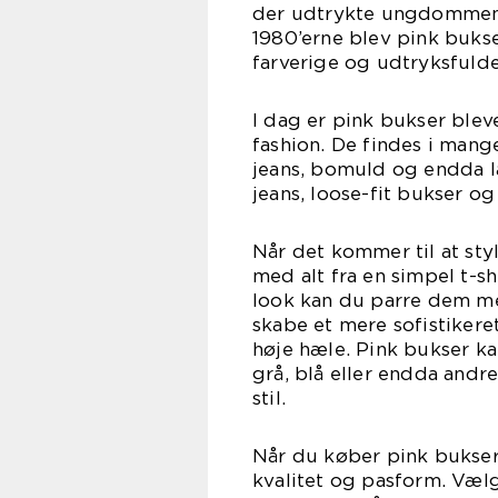
der udtrykte ungdommens 
1980’erne blev pink buks
farverige og udtryksfulde
I dag er pink bukser blev
fashion. De findes i mange
jeans, bomuld og endda l
jeans, loose-fit bukser og
Når det kommer til at sty
med alt fra en simpel t-sh
look kan du parre dem med
skabe et mere sofistikere
høje hæle. Pink bukser ka
grå, blå eller endda andr
stil.
Når du køber pink bukser o
kvalitet og pasform. Vælg