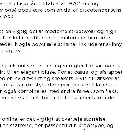
rebelliske ånd. I løbet af 1970’erne og
er også populære som en del af discotendensens
 look.
et en vigtig del af moderne streetwear og high
 forskellige stilarter og materialer, herunder
æder. Nogle populære stilarter inkluderer skinny
 joggers.
le pink bukser, er der ingen regler. De kan bæres
irt til en elegant bluse. For et casual og afslappet
 en hvid t-shirt og sneakers. Hvis du ønsker at
t look, kan du style dem med en sort blazer og
n også kombineres med andre farver, som f.eks.
e nuancer af pink for en bold og iøjenfaldende
nline, er det vigtigt at overveje størrelse,
 en størrelse, der passer til din kropstype, og