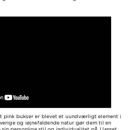
 at pink bukser er blevet et uundværligt element i
erige og iøjnefaldende natur gør dem til en
sin personlige stil og individualitet på. Uanset