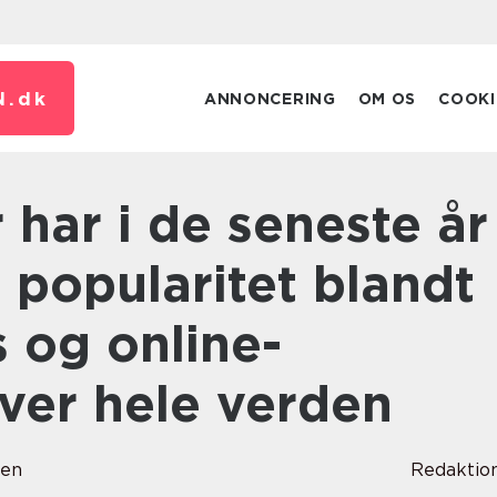
N.
dk
ANNONCERING
OM OS
COOKI
 popularitet blandt
s og online-
ver hele verden
sen
Redaktio