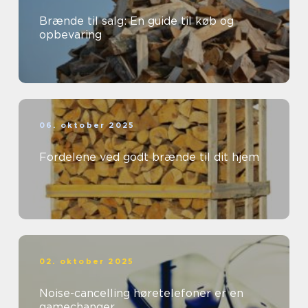
Brænde til salg: En guide til køb og
opbevaring
06. oktober 2025
Fordelene ved godt brænde til dit hjem
02. oktober 2025
Noise-cancelling høretelefoner er en
gamechanger