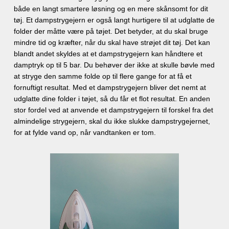
både en langt smartere løsning og en mere skånsomt for dit
tøj. Et dampstrygejern er også langt hurtigere til at udglatte de
folder der måtte være på tøjet. Det betyder, at du skal bruge
mindre tid og kræfter, når du skal have strøjet dit tøj. Det kan
blandt andet skyldes at et dampstrygejern kan håndtere et
damptryk op til 5 bar. Du behøver der ikke at skulle bøvle med
at stryge den samme folde op til flere gange for at få et
fornuftigt resultat. Med et dampstrygejern bliver det nemt at
udglatte dine folder i tøjet, så du får et flot resultat. En anden
stor fordel ved at anvende et dampstrygejern til forskel fra det
almindelige strygejern, skal du ikke slukke dampstrygejernet,
for at fylde vand op, når vandtanken er tom.