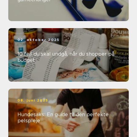
02. oktober 2025
10 fejl du skal undgå, når du shopper på
budget
08. juni 2025
Hundesaks: En guide til den perfekte
pelspleje