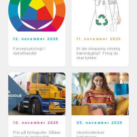
12. november 2025
11. november 2025
Farvepsykologi i
Er din shopping virkelig
detailhandel
bæredygtig? 7 ting du
skal tjekke
10. november 2025
03. november 2025
Pris på fyringsolie: Sådan
Ukontrollerbar
læser du markedet
købetrang