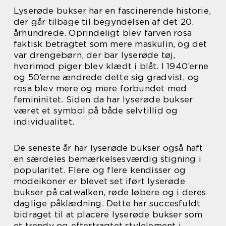
Lyserøde bukser har en fascinerende historie,
der går tilbage til begyndelsen af det 20.
århundrede. Oprindeligt blev farven rosa
faktisk betragtet som mere maskulin, og det
var drengebørn, der bar lyserøde tøj,
hvorimod piger blev klædt i blåt. I 1940’erne
og 50’erne ændrede dette sig gradvist, og
rosa blev mere og mere forbundet med
femininitet. Siden da har lyserøde bukser
været et symbol på både selvtillid og
individualitet.
De seneste år har lyserøde bukser også haft
en særdeles bemærkelsesværdig stigning i
popularitet. Flere og flere kendisser og
modeikoner er blevet set iført lyserøde
bukser på catwalken, røde løbere og i deres
daglige påklædning. Dette har succesfuldt
bidraget til at placere lyserøde bukser som
et trendy og eftertragtet stylelement i