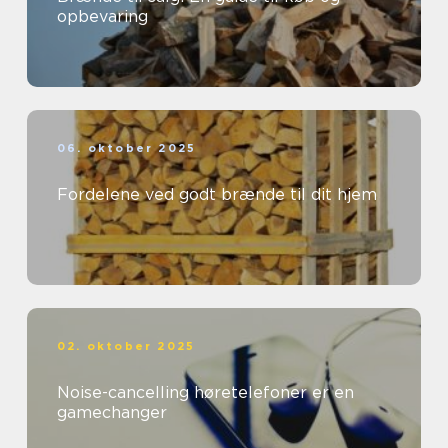
opbevaring
06. oktober 2025
Fordelene ved godt brænde til dit hjem
02. oktober 2025
Noise-cancelling høretelefoner er en
gamechanger