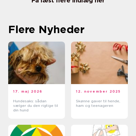
Få læst flere indlæg her
Flere Nyheder
17. maj 2026
12. november 2025
Hundesaks: sådan
Skønne gaver til hende,
vælger du den rigtige til
ham og teenageren
din hund